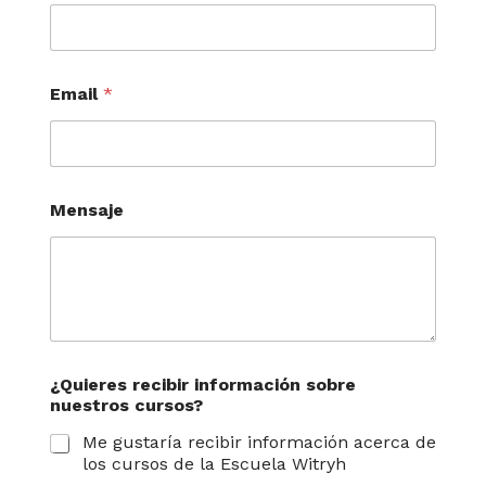
i
ó
n
N
o
Email
*
m
b
r
e
N
Mensaje
o
m
b
r
e
¿Quieres recibir información sobre
nuestros cursos?
Me gustaría recibir información acerca de
los cursos de la Escuela Witryh