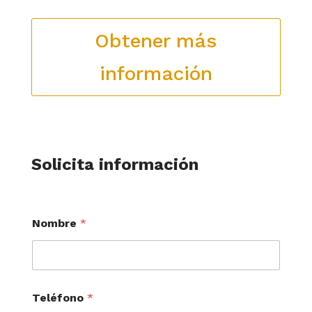
Obtener más
información
Solicita información
i
Nombre
*
n
f
o
r
m
a
Teléfono
*
c