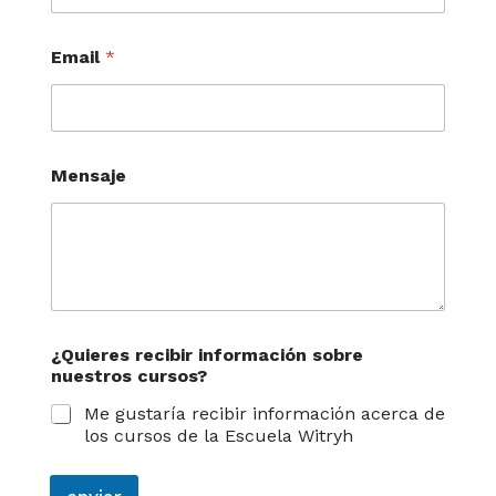
c
Email
*
u
r
s
o
s
?
Mensaje
E
m
a
i
l
E
m
a
¿Quieres recibir información sobre
i
nuestros cursos?
l
Me gustaría recibir información acerca de
los cursos de la Escuela Witryh